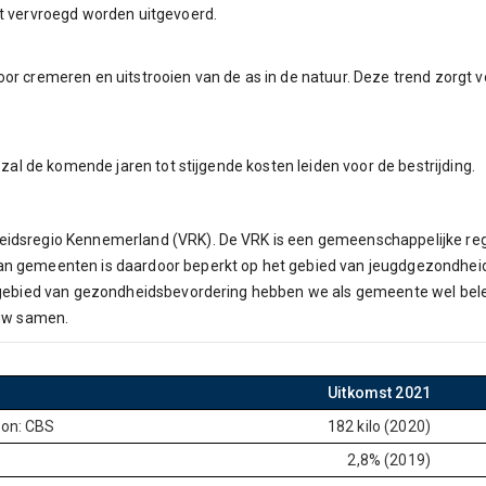
st vervroegd worden uitgevoerd.
oor cremeren en uitstrooien van de as in de natuur. Deze trend zorg
 zal de komende jaren tot stijgende kosten leiden voor de bestrijding.
idsregio Kennemerland (VRK). De VRK is een gemeenschappelijke regel
an gemeenten is daardoor beperkt op het gebied van jeugdgezondhei
 gebied van gezondheidsbevordering hebben we als gemeente wel beleids
auw samen.
Uitkomst 2021
ron: CBS
182 kilo (2020)
2,8% (2019)