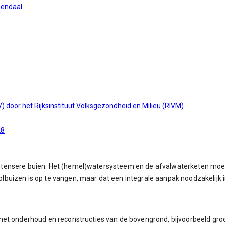
mendaal
door het Rijksinstituut Volksgezondheid en Milieu (RIVM)
28
en intensere buien. Het (hemel)watersysteem en de afvalwaterketen m
ioolbuizen is op te vangen, maar dat een integrale aanpak noodzakelij
met onderhoud en reconstructies van de bovengrond, bijvoorbeeld gr