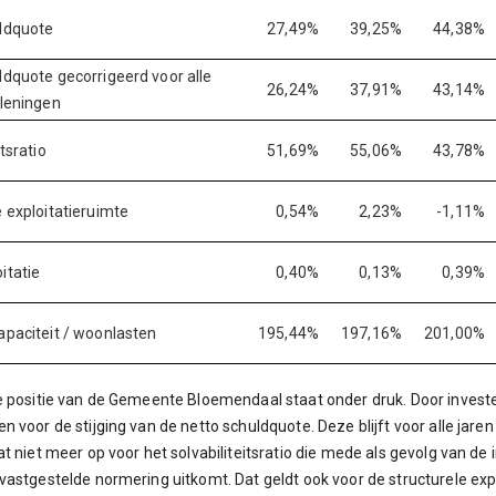
ldquote
27,49%
39,25%
44,38%
ldquote gecorrigeerd voor alle
26,24%
37,91%
43,14%
 leningen
itsratio
51,69%
55,06%
43,78%
e exploitatieruimte
0,54%
2,23%
-1,11%
itatie
0,40%
0,13%
0,39%
apaciteit / woonlasten
195,44%
197,16%
201,00%
e positie van de Gemeente Bloemendaal staat onder druk. Door invest
n voor de stijging van de netto schuldquote. Deze blijft voor alle jar
at niet meer op voor het solvabiliteitsratio die mede als gevolg van de
vastgestelde normering uitkomt. Dat geldt ook voor de structurele ex