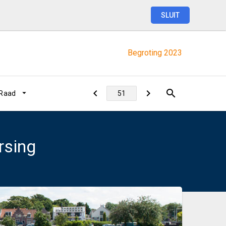
SLUIT
Begroting
2023
 Raad
rsing