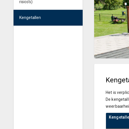
risico's)
Kengetallen
Kenget
Het is verpl
De kengetall
weerbaarhei
Kengetall