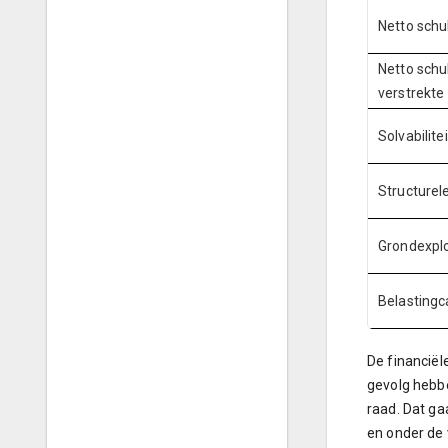
Netto schu
Netto schu
verstrekte
Solvabilite
Structurel
Grondexplo
Belastingc
De financiël
gevolg hebbe
raad. Dat ga
en onder de 