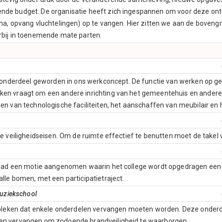
de budget. De organisatie heeft zich ingespannen om voor deze ontwi
na, opvang vluchtelingen) op te vangen. Hier zitten we aan de bove
rbij in toenemende mate parten.
t onderdeel geworden in ons werkconcept. De functie van werken op g
en vraagt om een andere inrichting van het gemeentehuis en andere 
n van technologische faciliteiten, het aanschaffen van meubilair en h
e veiligheidseisen. Om de ruimte effectief te benutten moet de takel
raad een motie aangenomen waarin het college wordt opgedragen een 
lle bomen, met een participatietraject.
muziekschool
ebleken dat enkele onderdelen vervangen moeten worden. Deze onderdel
en vervangen om zodoende brandveiligheid te waarborgen