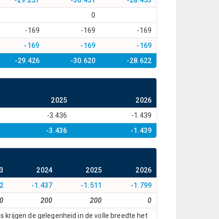
-29.257
-30.451
-28.453
0
-169
-169
-169
-169
-169
-169
-29.426
-30.620
-28.622
2025
2026
-3.436
-1.439
-3.436
-1.439
3
2024
2025
2026
2
-1.437
-1.511
-1.799
0
200
200
0
rijgen de gelegenheid in de volle breedte het