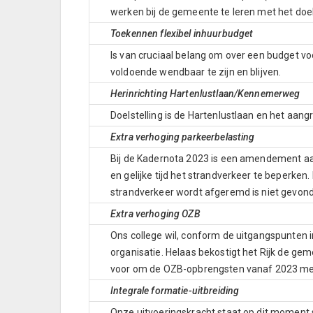
werken bij de gemeente te leren met het doel
Toekennen flexibel inhuurbudget
Is van cruciaal belang om over een budget voo
voldoende wendbaar te zijn en blijven.
Herinrichting Hartenlustlaan/Kennemerweg
Doelstelling is de Hartenlustlaan en het aa
Extra verhoging parkeerbelasting
Bij de Kadernota 2023 is een amendement aa
en gelijke tijd het strandverkeer te beperken
strandverkeer wordt afgeremd is niet gevon
Extra verhoging OZB
Ons college wil, conform de uitgangspunten 
organisatie. Helaas bekostigt het Rijk de ge
voor om de OZB-opbrengsten vanaf 2023 met 
Integrale formatie-uitbreiding
Onze uitvoeringskracht staat op dit moment s