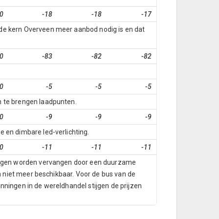
0
-18
-18
-17
 de kern Overveen meer aanbod nodig is en dat
0
-83
-82
-82
0
-5
-5
-5
n te brengen laadpunten.
0
-9
-9
-9
 en dimbare led-verlichting.
0
-11
-11
-11
rtuigen worden vervangen door een duurzame
en niet meer beschikbaar. Voor de bus van de
nningen in de wereldhandel stijgen de prijzen