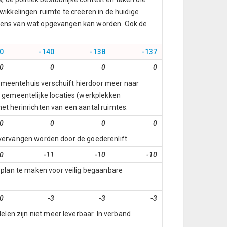
kkelingen ruimte te creëren in de huidige
ngrens van wat opgevangen kan worden. Ook de
0
-140
-138
-137
0
0
0
0
emeentehuis verschuift hierdoor meer naar
gemeentelijke locaties (werkplekken
et herinrichten van een aantal ruimtes.
0
0
0
0
 vervangen worden door de goederenlift.
0
-11
-10
-10
plan te maken voor veilig begaanbare
0
-3
-3
-3
en zijn niet meer leverbaar. In verband