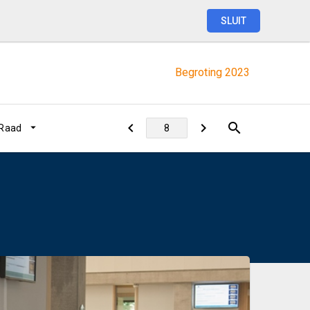
SLUIT
Begroting
2023
 Raad