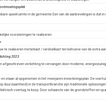
n/ontmoetingsplek
bare speelruimte in de gemeente Een van de aanbevelingen is dat in
elijke voorzieningen te realiseren.
n
w te realiseren meterkast / verdeelkast ten behoeve van de extra aa
ichting 2023
n afgeschreven verlichting te vervangen door moderne, energiezuinige
oe en staan al opgenomen in het meerjaren investeringsplan. De voe
t op duurzaamheid) in de transportbranche zijn traditionele oplossing
ektrisch voertuig te koop. Door schaarste van de grondstoffen en spa