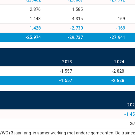
-27.402
-27.007
-27.772
2.876
1.585
-1.448
-4.315
-169
1.428
-2.730
-169
-25.974
-29.737
-27.941
2023
2024
-1.557
-2.828
-1.557
-2.828
202
-1.45
20
WO) 3 jaar lang in samenwerking met andere gemeenten. De trainees k