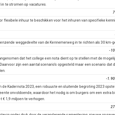
 in te stromen op vacatures.
7
r flexibele inhuur te beschikken voor het inhuren van specifieke kenn
ngrenzende weggedeelte van de Kennemerweg in te richten als 30 km-g
-10
ngenomen dat het college een nota dient op te stellen met de moge
. Daarvoor zijn een aantal scenario’s opgesteld maar een scenario dat
den.
-1.9
in de Kadernota 2023, een robuuste en sluitende begroting 2023 opste
meente onvoldoende, waardoor het nodig is om burgers om een extra bi
€ 1,9 miljoen te verhogen.
27
tevig onder druk door de veranderende samenleving, nieuwe opgaves, d