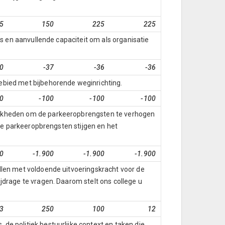
5
150
225
225
is en aanvullende capaciteit om als organisatie
0
-37
-36
-36
ebied met bijbehorende weginrichting.
0
-100
-100
-100
lijkheden om de parkeeropbrengsten te verhogen
 de parkeeropbrengsten stijgen en het
00
-1.900
-1.900
-1.900
llen met voldoende uitvoeringskracht voor de
jdrage te vragen. Daarom stelt ons college u
3
250
100
12
e politiek bestuurlijke context en taken die