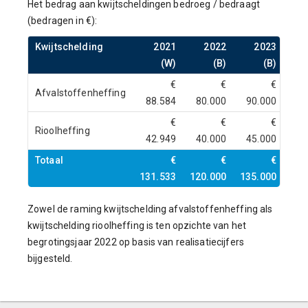
Het bedrag aan kwijtscheldingen bedroeg / bedraagt
(bedragen in €):
Kwijtschelding
2021
2022
2023
(W)
(B)
(B)
€
€
€
Afvalstoffenheffing
88.584
80.000
90.000
€
€
€
Rioolheffing
42.949
40.000
45.000
Totaal
€
€
€
131.533
120.000
135.000
Zowel de raming kwijtschelding afvalstoffenheffing als
kwijtschelding rioolheffing is ten opzichte van het
begrotingsjaar 2022 op basis van realisatiecijfers
bijgesteld.